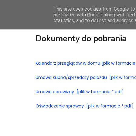
This site uses cookies from Google to d
HOME
O 
are shared with Google along with perf
statistics, and to detect and address 
Dokumenty do pobrania
Kalendarz przeglądów w domu [plik w formacie 
Umowa kupna/sprzedaży pojazdu [plik w forma
Umowa darowizny [plik w formacie *.pdf]
Oświadczenie sprawcy [plik w formacie *.pdf]