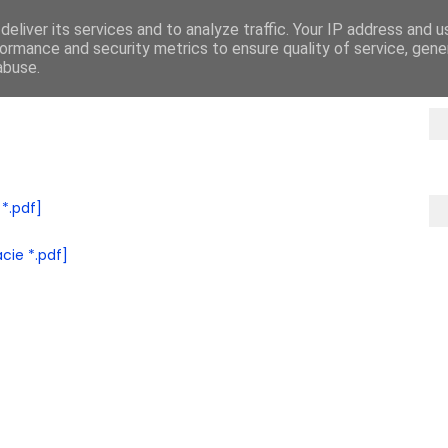
eliver its services and to analyze traffic. Your IP address and 
NAS
UBEZPIECZENIA
ZGŁOSZENIE ROSZCZENIA
DO POBRA
ormance and security metrics to ensure quality of service, gen
abuse.
*.pdf]
cie *.pdf]