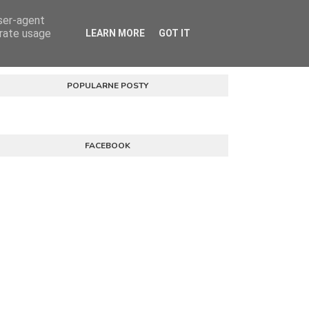
user-agent
NIA
ZAKUP ONLINE
AKTUALNOŚCI
KONTAKT
erate usage
LEARN MORE
GOT IT
POPULARNE POSTY
FACEBOOK