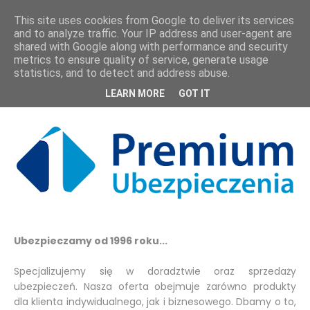
This site uses cookies from Google to deliver its services
and to analyze traffic. Your IP address and user-agent are
shared with Google along with performance and security
metrics to ensure quality of service, generate usage
statistics, and to detect and address abuse.
O nas
LEARN MORE
GOT IT
Ubezpieczamy od 1996 roku...
Specjalizujemy się w doradztwie oraz sprzedaży
ubezpieczeń. Nasza oferta obejmuje zarówno produkty
dla klienta indywidualnego, jak i biznesowego. Dbamy o to,